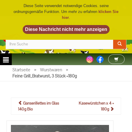
Diese Seite verwendet notwendige Cookies. seine
ordnungsgemäße Funktion. Um mehr zu erfahren
klicken Sie
hier
.
BIO VOM BAUERNHOF
©
Startseite
»
Wurstwaren
»
Feine Grill_Bratwurst, 3 Stück =180g
Gänserillettes im Glas
Käsewürstchen x 4 =
140g Bio
180g