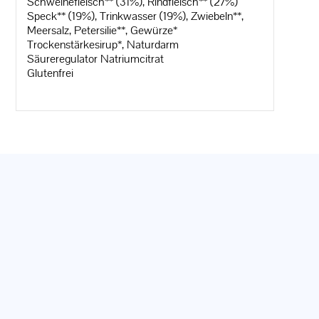
Schweinefleisch** (31%), Rindfleisch** (27%)
Speck** (19%), Trinkwasser (19%), Zwiebeln**,
Meersalz, Petersilie**, Gewürze*
Trockenstärkesirup*, Naturdarm
Säureregulator Natriumcitrat
Glutenfrei