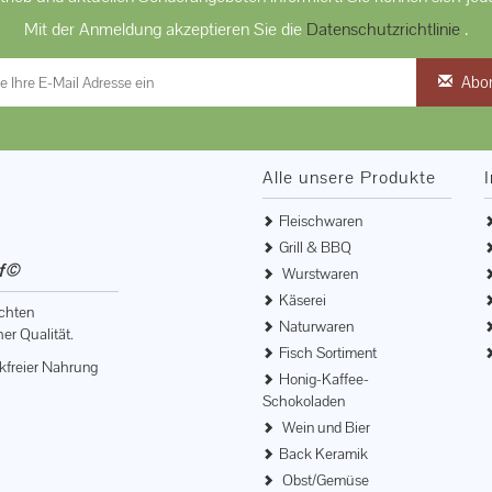
Mit der Anmeldung akzeptieren Sie die
Datenschutzrichtlinie
.
Abo
Alle unsere Produkte
Fleischwaren
Grill & BBQ
of©
Wurstwaren
Käserei
echten
Naturwaren
er Qualität.
Fisch Sortiment
ikfreier Nahrung
Honig-Kaffee-
Schokoladen
Wein und Bier
Back Keramik
Obst/Gemüse