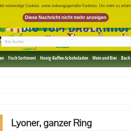
det notwendige Cookies. seine ordnungsgemäße Funktion. Um mehr zu erfah
BIO VOM BAUERNHO
en
Fisch Sortiment
Honig-Kaffee-Schokoladen
Wein und Bier
Back
Bio Fisch
Lyoner, ganzer Ring