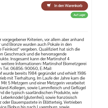
In den Warenkorb
Auf Lager
 vorgegebener Kriterien, vor allem aber anhand
r und Bronze wurden auch Pokale in den
Feinkost“ vergeben. Qualifiziert hat sich die
den Geschmack und die hervorragende
dukte. Insgesamt kann der Martinshof 4
 weitere Informationen: Martinshof Biometzgerei
 Tel. 06856-90060, E-Mail:
 wurde bereits 1984 gegründet und erhielt 1986
ieb mit Tierhaltung. Im Laufe der Jahre kam die
 Mit 5 Metzgern und einer Metzgerin verarbeitet
oland-Kollegen, sowie Lammfleisch und Geflügel
nd die typisch saarländischen Produkte, wie
eberknödel (glutenfrei), sowie französisch
oder Bauernpastete in Blätterteig. Vertrieben
rvice Biobus bis nach Luxemburg, sowie