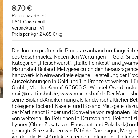
8,70 €
Referenz : 96130
EAN-Code :
null
Verpackung : VT
Preis per kg : 24,85 €/kg
Die Juroren prüften die Produkte anhand umfangreicher
des Geschmacks. Neben den Wertungen in Gold, Silbe
Kategorien „Fleischwurst“, „kalte Feinkost“ und „warme 
Martinshof Bioland-Metzgerei durch den herausragen
handwerklich einwandfreie eigene Herstellung der Pro
Auszeichnungen in Gold und 1 in Bronze vorweisen. Für
GmbH, Monika Kempf, 66606 St.Wendel-Osterbrücken
mail@martinshof.de, www.martinshof.de Der Martinshof
seine Bioland-Anerkennung als landwirschaftlicher Betr
hofeigene Bioland-Käserei und Bioland-Metzgerei dazu.
der Martinshof Rinder und Schweine von regionalen Bi
von weiteren Bio-Betrieben in Deutschland. Bekannt si
Lyoner (Ohne Zusatz von Phosphat und Pökelsalz) und L
geprägte Spezialitäten wie Pâté de Campagne, Merguez 
werden die Bio-Produkte über den hofeigenen Lieferse