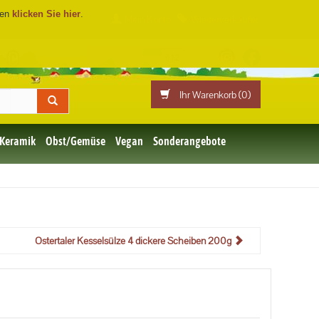
ren
klicken Sie hier
.
Mein Konto
Wiederverkäufer
F
©
Ihr Warenkorb (
0
)
 Keramik
Obst/Gemüse
Vegan
Sonderangebote
Ostertaler Kesselsülze 4 dickere Scheiben 200g