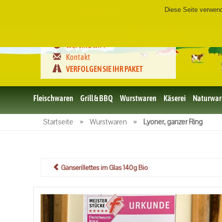
Diese Seite verwen
Kontrollstelle:
DE-ÖKO-006
Wer sind wir ?
Kontakt
VERFOLGEN SIE IHR PAKET
Fleischwaren
Grill & BBQ
Wurstwaren
Käserei
Naturwar
Bio
Startseite
»
Wurstwaren
»
Lyoner, ganzer Ring
Schweinefleisch
Bio
Rindfleisch
Bio Geflügel
Gänserillettes im Glas 140g Bio
Bio
Lammfleisch