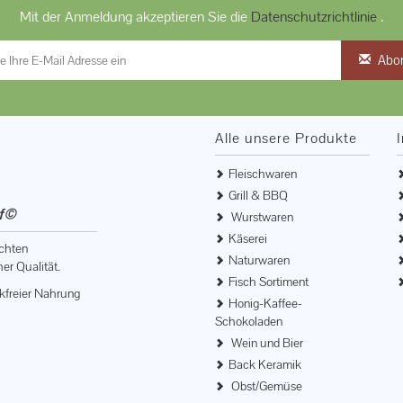
Mit der Anmeldung akzeptieren Sie die
Datenschutzrichtlinie
.
Abo
Alle unsere Produkte
Fleischwaren
Grill & BBQ
of©
Wurstwaren
Käserei
echten
Naturwaren
er Qualität.
Fisch Sortiment
ikfreier Nahrung
Honig-Kaffee-
Schokoladen
Wein und Bier
Back Keramik
Obst/Gemüse