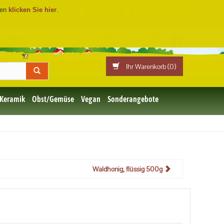
ren
klicken Sie hier
.
Mein Konto
Wiederverkäufer
F
©
Ihr Warenkorb (
0
)
 Keramik
Obst/Gemüse
Vegan
Sonderangebote
Waldhonig, flüssig 500g