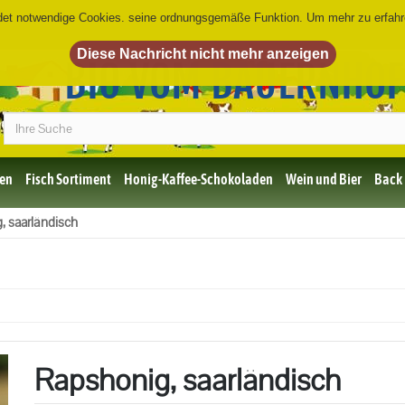
det notwendige Cookies. seine ordnungsgemäße Funktion. Um mehr zu erfah
BIO VOM BAUERNHO
en
Fisch Sortiment
Honig-Kaffee-Schokoladen
Wein und Bier
Back
Bio Fisch
, saarländisch
Rapshonig, saarländisch