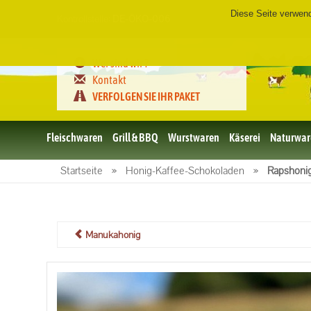
Diese Seite verwen
Kontrollstelle:
DE-ÖKO-006
Wer sind wir ?
Kontakt
VERFOLGEN SIE IHR PAKET
Fleischwaren
Grill & BBQ
Wurstwaren
Käserei
Naturwar
Bio
Startseite
»
Honig-Kaffee-Schokoladen
»
Rapshonig
Schweinefleisch
Bio
Rindfleisch
Bio Geflügel
Manukahonig
Bio
Lammfleisch