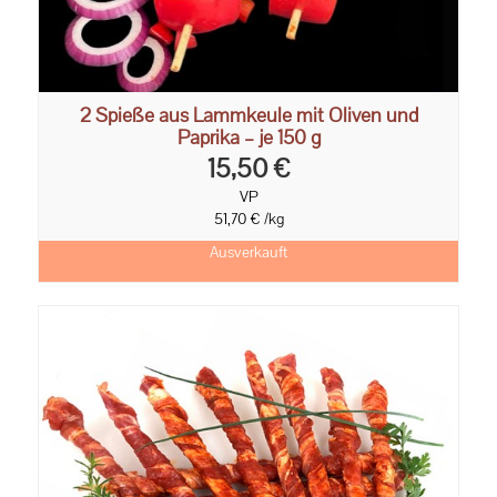
2 Spieße aus Lammkeule mit Oliven und
Paprika – je 150 g
15,50 €
VP
51,70 € /kg
Ausverkauft