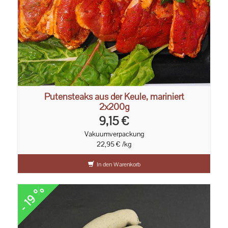
Putensteaks aus der Keule, mariniert
2x200g
9,15 €
Vakuumverpackung
22,95 € /kg
In den Warenkorb
- 19 %