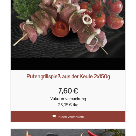
Putengrillspieß aus der Keule 2x150g
7,60 €
Vakuumverpackung
25,35 € /kg
In den Warenkorb