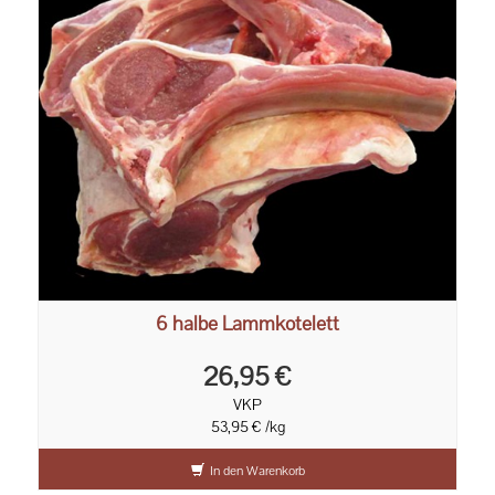
6 halbe Lammkotelett
26,95 €
VKP
53,95 € /kg
In den Warenkorb