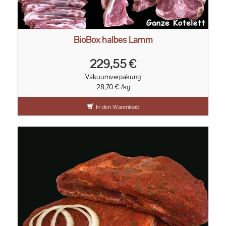
BioBox halbes Lamm
229,55 €
Vakuumverpakung
28,70 € /kg
In den Warenkorb