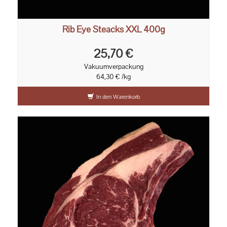
Rib Eye Steacks XXL 400g
25,70 €
Vakuumverpackung
64,30 € /kg
In den Warenkorb