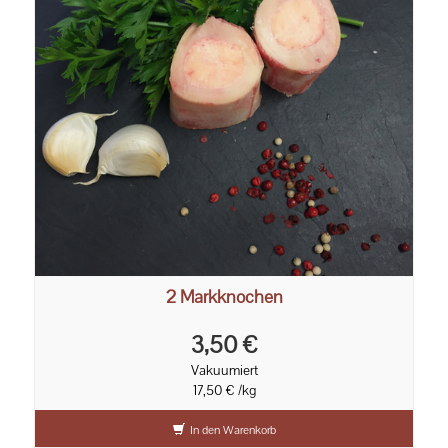
2 Markknochen
3,50 €
Vakuumiert
17,50 € /kg
In den Warenkorb