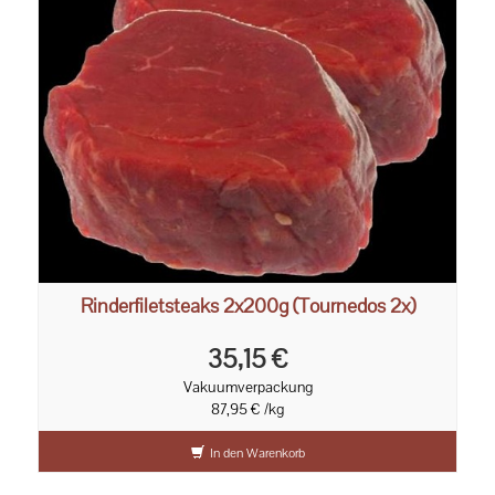
Rinderfiletsteaks 2x200g (Tournedos 2x)
35,15 €
Vakuumverpackung
87,95 € /kg
In den Warenkorb