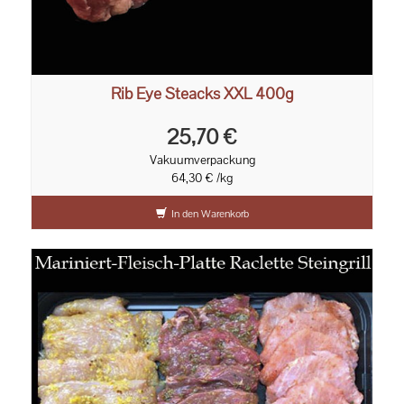
Rib Eye Steacks XXL 400g
25,70 €
Vakuumverpackung
64,30 € /kg
In den Warenkorb