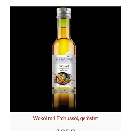
Woköl mit Erdnussöl, geröstet