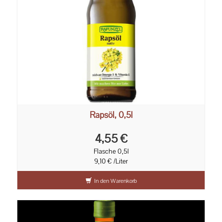
Rapsöl, 0,5l
4,55 €
Flasche 0,5l
9,10 € /Liter
In den Warenkorb