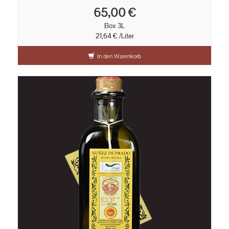
65,00 €
Box 3L
21,64 € /Liter
In den Warenkorb