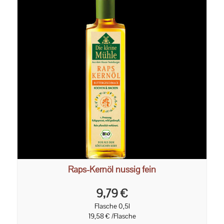
Raps-Kernöl nussig fein
9,79 €
Flasche 0,5l
19,58 € /Flasche