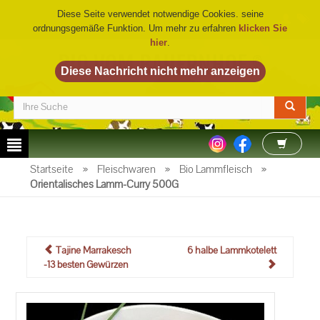
Diese Seite verwendet notwendige Cookies. seine
ordnungsgemäße Funktion. Um mehr zu erfahren
klicken Sie
hier
.
BIO VOM BAUERNHOF
©
Startseite
»
Fleischwaren
»
Bio Lammfleisch
»
Orientalisches Lamm-Curry 500G
Tajine Marrakesch
6 halbe Lammkotelett
-13 besten Gewürzen