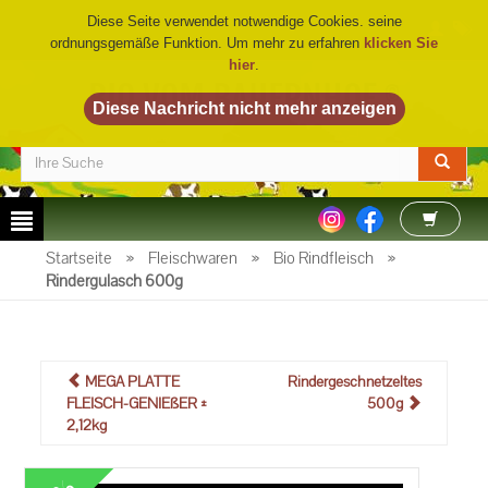
Diese Seite verwendet notwendige Cookies. seine
ordnungsgemäße Funktion. Um mehr zu erfahren
klicken Sie
hier
.
BIO VOM BAUERNHOF
©
Startseite
»
Fleischwaren
»
Bio Rindfleisch
»
Rindergulasch 600g
MEGA PLATTE
Rindergeschnetzeltes
FLEISCH-GENIEßER ±
500g
2,12kg