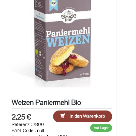
Weizen Paniermehl Bio
2,25 €
In den Warenkorb
Referenz : 7800
Auf Lager
EAN-Code :
null